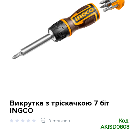
Викрутка з тріскачкою 7 біт
INGCO
Код:
0 отзывов
AKISD0808