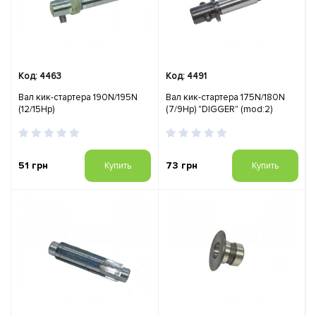
Код: 4463
Код: 4491
Вал кик-стартера 190N/195N
Вал кик-стартера 175N/180N
(12/15Hp)
(7/9Hp) "DIGGER" (mod:2)
51 грн
73 грн
Купить
Купить