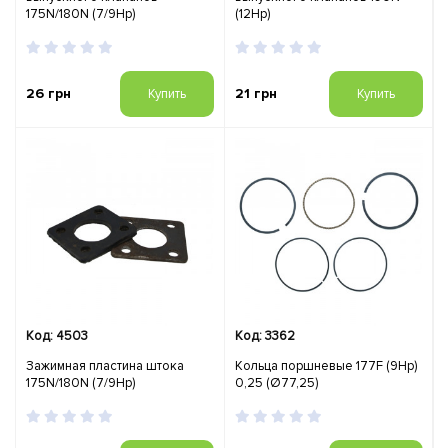
175N/180N (7/9Hp)
(12Hp)
26 грн
21 грн
Купить
Купить
Код: 4503
Код: 3362
Зажимная пластина штока
Кольца поршневые 177F (9Hp)
175N/180N (7/9Hp)
0,25 (Ø77,25)