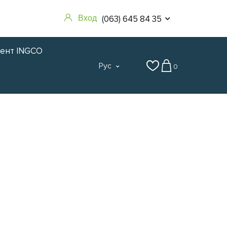
(063) 645 84 35
Вход
мент INGCO
Рус
0