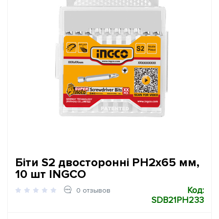
Біти S2 двосторонні PH2х65 мм,
10 шт INGCO
Код:
0 отзывов
SDB21PH233