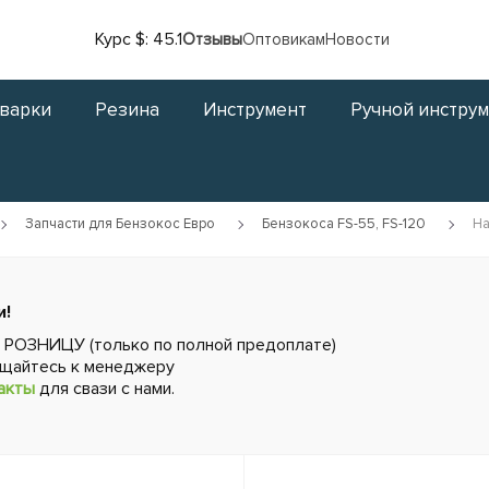
Курс $: 45.1
Отзывы
Оптовикам
Новости
сварки
Резина
Инструмент
Ручной инстру
Запчасти для Бензокос Евро
Бензокоса FS-55, FS-120
На
и!
в РОЗНИЦУ (только по полной предоплате)
ащайтесь к менеджеру
акты
для свази с нами.