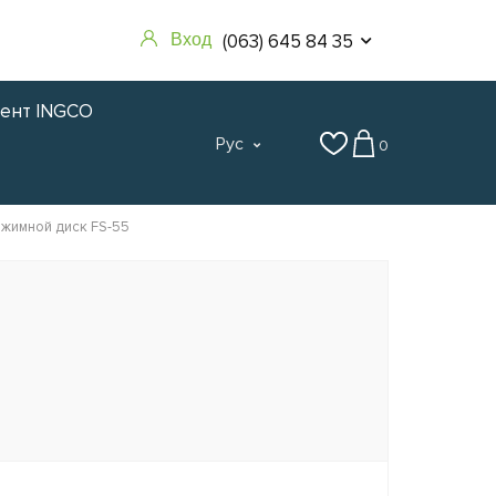
(063) 645 84 35
Вход
мент INGCO
Рус
0
жимной диск FS-55