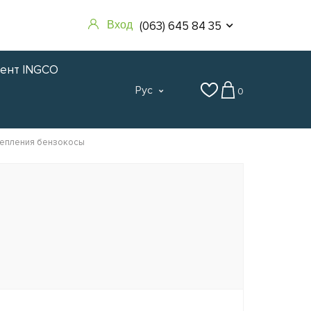
(063) 645 84 35
Вход
мент INGCO
Рус
0
крепления бензокосы