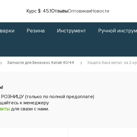
Курс $: 45.1
Отзывы
Оптовикам
Новости
сварки
Резина
Инструмент
Ручной инстру
Запчасти для Бензокос Китай 40/44
Защита бака метал. на 2 
и!
в РОЗНИЦУ (только по полной предоплате)
ащайтесь к менеджеру
акты
для свази с нами.