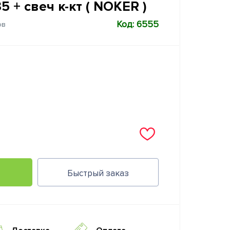
 + свеч к-кт ( NOKER )
Код: 6555
ов
Быстрый заказ