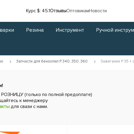
Курс $: 45.1
Отзывы
Оптовикам
Новости
сварки
Резина
Инструмент
Ручной инстру
ро
Запчасти для бензопил P 340, 350, 360
Зажигание P 35 + с
и!
в РОЗНИЦУ (только по полной предоплате)
ащайтесь к менеджеру
акты
для свази с нами.