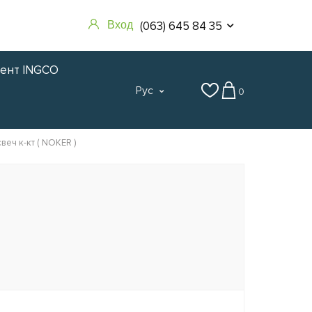
(063) 645 84 35
Вход
мент INGCO
Рус
0
веч к-кт ( NOKER )