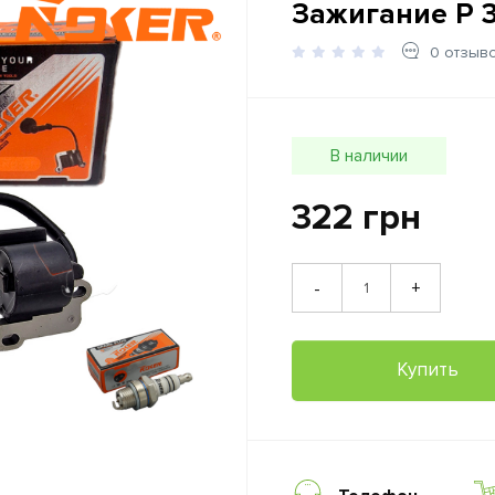
Зажигание P 35
0 отзыв
В наличии
322 грн
+
-
Купить