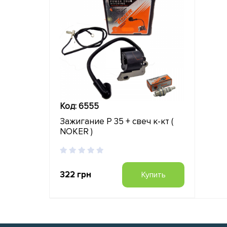
Код: 6555
Зажигание P 35 + свеч к-кт (
NOKER )
322 грн
Купить