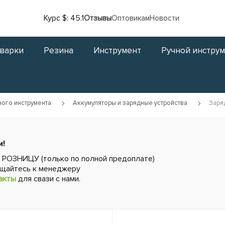
Курс $: 45.1
Отзывы
Оптовикам
Новости
сварки
Резина
Инструмент
Ручной инстру
ного инструмента
Аккумуляторы и зарядные устройства
Заря
и!
в РОЗНИЦУ (только по полной предоплате)
ащайтесь к менеджеру
акты
для свази с нами.