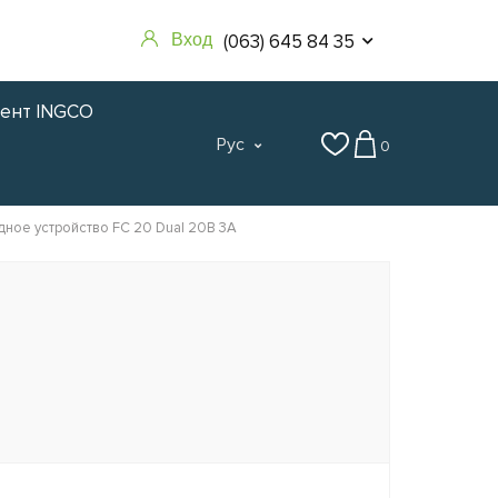
(063) 645 84 35
Вход
мент INGCO
Рус
0
дное устройство FC 20 Dual 20В 3А