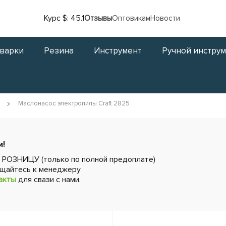
Курс $: 45.1
Отзывы
Оптовикам
Новости
сварки
Резина
Инструмент
Ручной инстру
Маслонасос электропилы Craft 2825
и!
в РОЗНИЦУ (только по полной предоплате)
ащайтесь к менеджеру
акты
для свази с нами.