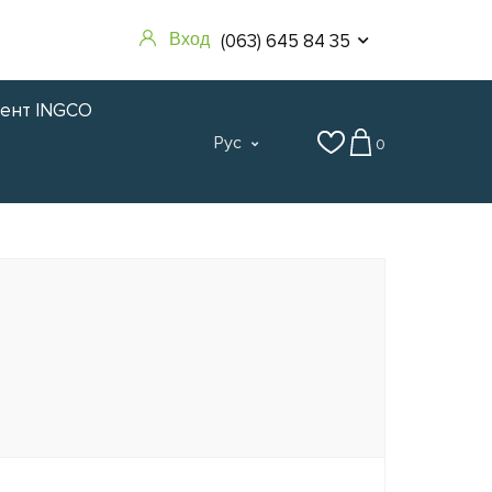
(063) 645 84 35
Вход
мент INGCO
Рус
0