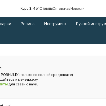
Курс $: 45.1
Отзывы
Оптовикам
Новости
сварки
Резина
Инструмент
Ручной инстру
и!
в РОЗНИЦУ (только по полной предоплате)
ащайтесь к менеджеру
акты
для свази с нами.