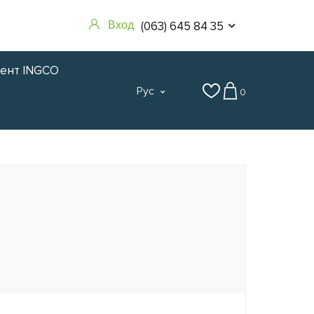
(063) 645 84 35
Вход
мент INGCO
Рус
0