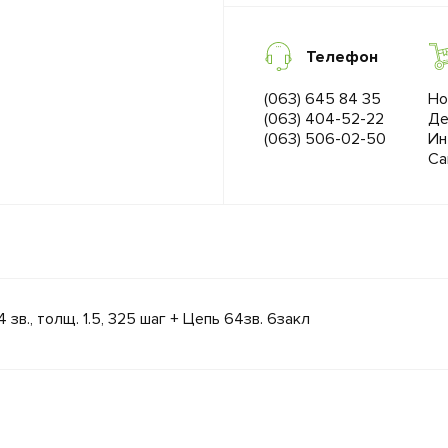
Телефон
(063) 645 84 35
Но
(063) 404-52-22
Де
(063) 506-02-50
Ин
Са
в., толщ. 1.5, 325 шаг + Цепь 64зв. 6закл