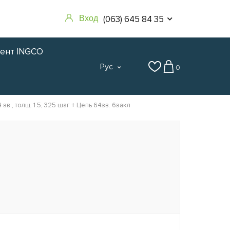
(063) 645 84 35
Вход
мент INGCO
Рус
0
., толщ. 1.5, 325 шаг + Цепь 64зв. 6закл