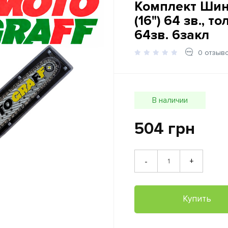
Комплект Ши
(16") 64 зв., т
64зв. 6закл
0 отзыв
В наличии
504 грн
+
-
Купить