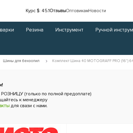
Курс $: 45.1
Отзывы
Оптовикам
Новости
сварки
Резина
Инструмент
Ручной инстру
Шины для бензопил
Комплект Шина 40 MOTOGRAFF PRO (16") 64 зв
и!
в РОЗНИЦУ (только по полной предоплате)
ащайтесь к менеджеру
акты
для свази с нами.