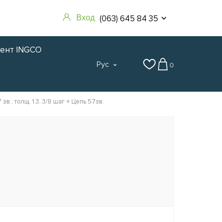
(063) 645 84 35
Вход
мент INGCO
Рус
0
., толщ. 1.3, 3/8 шаг + Цепь 57зв.