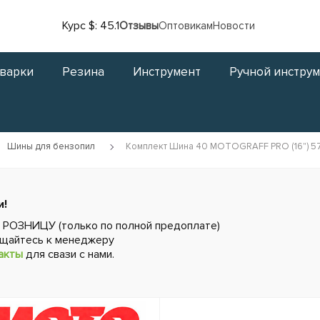
Курс $: 45.1
Отзывы
Оптовикам
Новости
сварки
Резина
Инструмент
Ручной инстру
Шины для бензопил
Комплект Шина 40 MOTOGRAFF PRO (16") 57 зв
и!
в РОЗНИЦУ (только по полной предоплате)
ащайтесь к менеджеру
акты
для свази с нами.