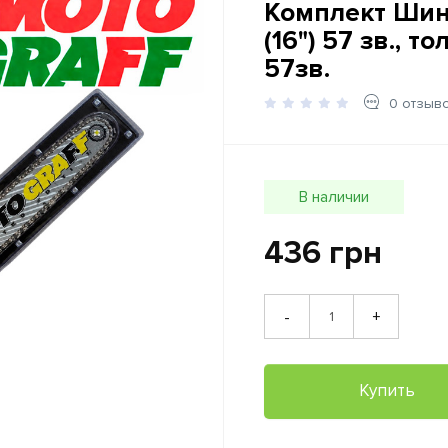
Комплект Ши
(16") 57 зв., т
57зв.
0 отзыв
В наличии
436 грн
+
-
Купить