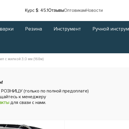
Курс $: 45.1
Отзывы
Оптовикам
Новости
сварки
Резина
Инструмент
Ручной инстру
ил с жилкой 3,0 мм (168м)
и!
в РОЗНИЦУ (только по полной предоплате)
ащайтесь к менеджеру
акты
для свази с нами.