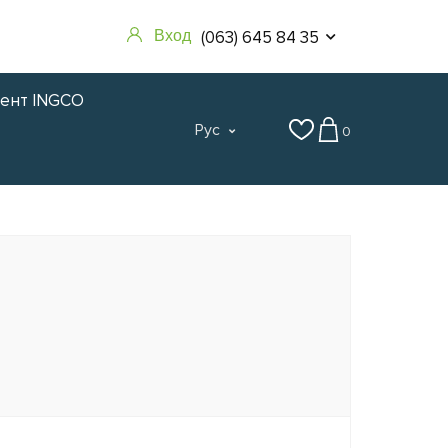
(063) 645 84 35
Вход
мент INGCO
Рус
0