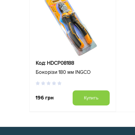
Код: HDCP08188
Бокорізи 180 мм INGCO
196 грн
Купить