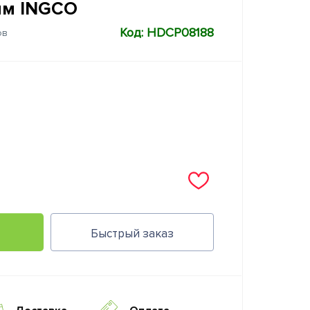
мм INGCO
Код: HDCP08188
ов
Быстрый заказ