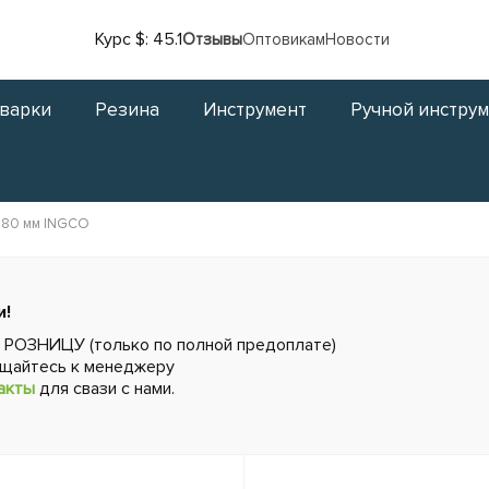
Курс $: 45.1
Отзывы
Оптовикам
Новости
сварки
Резина
Инструмент
Ручной инстру
 180 мм INGCO
и!
в РОЗНИЦУ (только по полной предоплате)
ащайтесь к менеджеру
акты
для свази с нами.