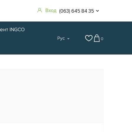
(063) 645 84 35
Вход
мент INGCO
Рус
0