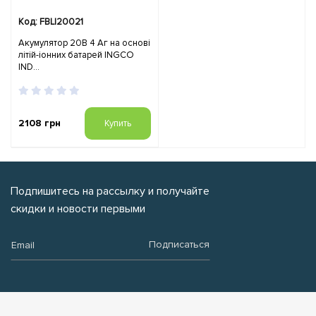
Код: FBLI20021
Акумулятор 20В 4 Аг на основі
літій-іонних батарей INGCO
IND...
2108 грн
Купить
Подпишитесь на рассылку и получайте
скидки и новости первыми
Email:
Подписаться