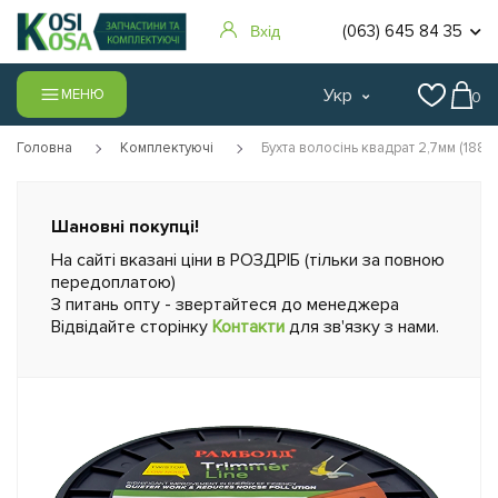
(063) 645 84 35
Вхід
Укр
МЕНЮ
0
Головна
Комплектуючі
Бухта волосінь квадрат 2,7мм (188м)
Шановні покупці!
На сайті вказані ціни в РОЗДРІБ (тільки за повною
передоплатою)
З питань опту - звертайтеся до менеджера
Відвідайте сторінку
Контакти
для зв'язку з нами.