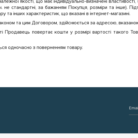
належної якості, що має індивідуально-визначені властивості
ч. не стандартні, за бажанням Покупця, розміри та інше). П
вару та інших характеристик, що вказані в інтернет-магазині.
коном та цим Договором, здійснюється за адресою, вказаною н
ті Продавець повертає кошти у розмірі вартості такого То
ться одночасно з поверненням товару.
Email