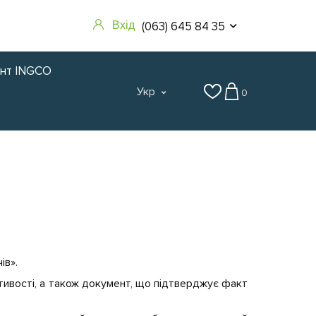
(063) 645 84 35
Вхід
нт INGCO
Укр
0
ів».
тивості, а також документ, що підтверджує факт