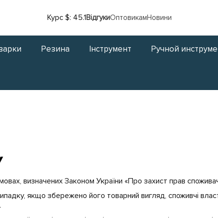
Курс $: 45.1
Відгуки
Оптовикам
Новини
варки
Резина
Інструмент
Ручной инструме
У
мовах, визначених Законом України «Про захист прав споживач
ипадку, якщо збережено його товарний вигляд, споживчі влас
.