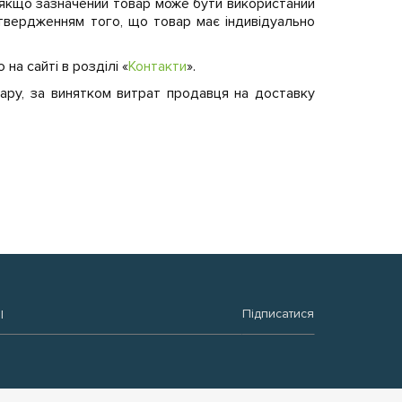
, якщо зазначений товар може бути використаний
ідтвердженням того, що товар має індивідуально
а сайті в розділі «
Контакти
».
вару, за винятком витрат продавця на доставку
:
Підписатися