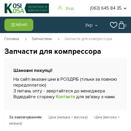
(063) 645 84 35
Вхід
Укр
МЕНЮ
0
Головна
Запчастини
Запчасти для компрессора
Запчасти для компрессора
Шановні покупці!
На сайті вказані ціни в РОЗДРІБ (тільки за повною
передоплатою)
З питань опту - звертайтеся до менеджера
Відвідайте сторінку
Контакти
для зв'язку з нами.
За замовчуванням
Ціна (низька > висока)
Ціна (висока >
низька)