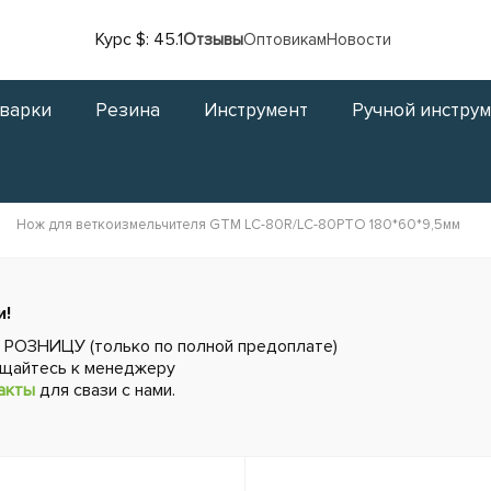
Курс $: 45.1
Отзывы
Оптовикам
Новости
сварки
Резина
Инструмент
Ручной инстру
Нож для веткоизмельчителя GTM LC-80R/LC-80PTO 180*60*9,5мм
и!
в РОЗНИЦУ (только по полной предоплате)
ащайтесь к менеджеру
акты
для свази с нами.