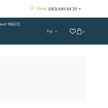
(063) 645 84 35
Вход
мент INGCO
Рус
0