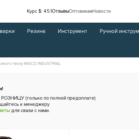
Курс $: 45.1
Отзывы
Оптовикам
Новости
сварки
Резина
Инструмент
Ручной инстру
сокого тиску INGCO INDUSTRIAL
и!
в РОЗНИЦУ (только по полной предоплате)
ащайтесь к менеджеру
акты
для свази с нами.