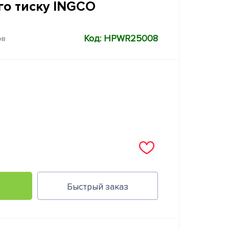
го тиску INGCO
Код: HPWR25008
ов
Быстрый заказ