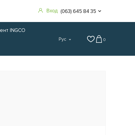
(063) 645 84 35
Вход
мент INGCO
Рус
0