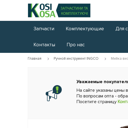
Запчасти
Комплектующие
Для 
Контакты
Про нас
Главная
Ручной инструмент INGCO
Мийка ви
Уважаемые покупател
На сайте указаны цены 
По вопросам опта - обр
Посетите страницу
Конт