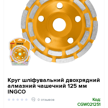
Круг шліфувальний двохрядний
алмазний чашечний 125 мм
INGCO
Код:
0 отзывов
CGW021251