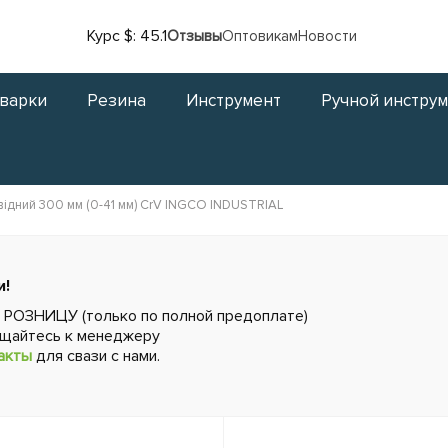
Курс $: 45.1
Отзывы
Оптовикам
Новости
сварки
Резина
Инструмент
Ручной инстру
ідний 300 мм (0-41 мм) CrV INGCO INDUSTRIAL
и!
в РОЗНИЦУ (только по полной предоплате)
ащайтесь к менеджеру
акты
для свази с нами.