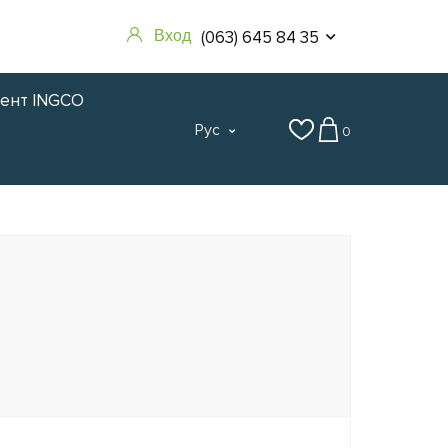
(063) 645 84 35
Вход
мент INGCO
Рус
0