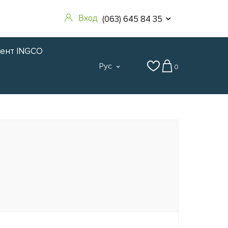
(063) 645 84 35
Вход
мент INGCO
Рус
0