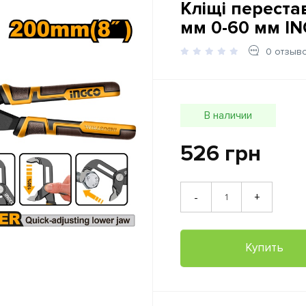
Кліщі переста
мм 0-60 мм I
0 отзыв
В наличии
526 грн
+
-
Купить