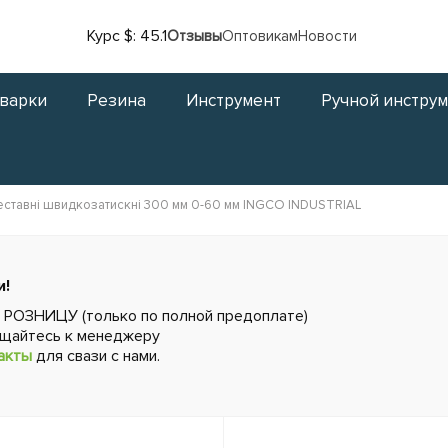
Курс $: 45.1
Отзывы
Оптовикам
Новости
сварки
Резина
Инструмент
Ручной инстру
реставні швидкозатискні 300 мм 0-60 мм INGCO INDUSTRIAL
и!
в РОЗНИЦУ (только по полной предоплате)
ащайтесь к менеджеру
акты
для свази с нами.