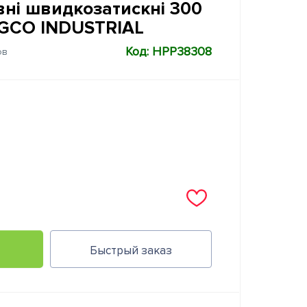
вні швидкозатискні 300
NGCO INDUSTRIAL
Код: HPP38308
ов
Быстрый заказ