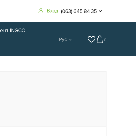
(063) 645 84 35
Вход
мент INGCO
Рус
0