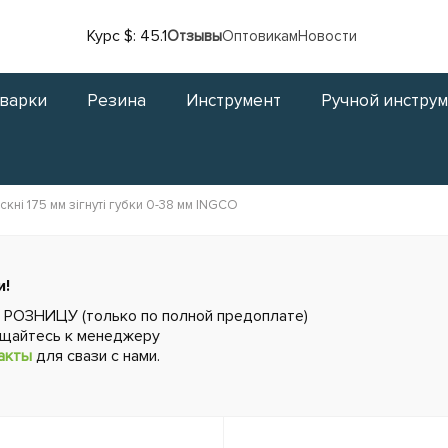
Курс $: 45.1
Отзывы
Оптовикам
Новости
сварки
Резина
Инструмент
Ручной инстру
искні 175 мм зігнуті губки 0-38 мм INGCO
и!
в РОЗНИЦУ (только по полной предоплате)
ащайтесь к менеджеру
акты
для свази с нами.