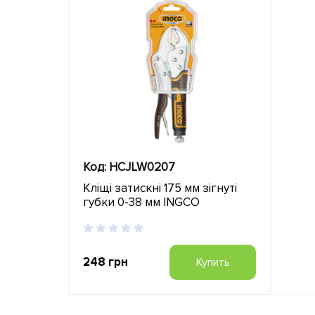
Код: HCJLW0207
Кліщі затискні 175 мм зігнуті
губки 0-38 мм INGCO
248 грн
Купить