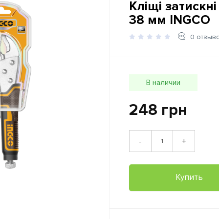
Кліщі затискні 
38 мм INGCO
0 отзыв
В наличии
248 грн
+
-
Купить