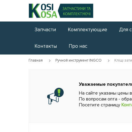
Запчасти
Комплектующие
Для 
Контакты
Про нас
Главная
Ручной инструмент INGCO
Кліщі зат
Уважаемые покупател
На сайте указаны цены 
По вопросам опта - обр
Посетите страницу
Конт