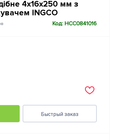
дібне 4x16x250 мм з
жувачем INGCO
Код: HCC0841016
ов
Быстрый заказ