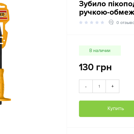
Зубило пікопо
ручкою-обме
0 отзыв
В наличии
130 грн
+
-
Купить