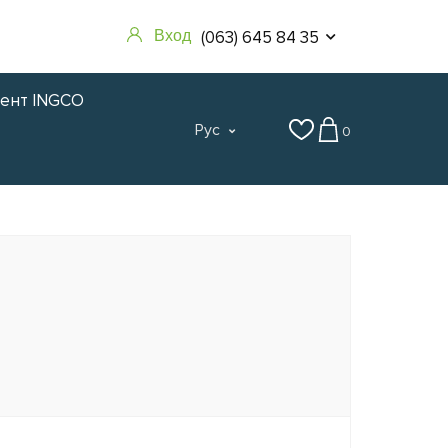
(063) 645 84 35
Вход
мент INGCO
Рус
0