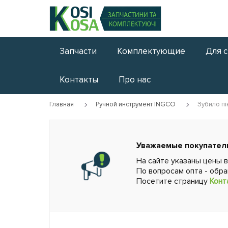
Запчасти
Комплектующие
Для 
Контакты
Про нас
Главная
Ручной инструмент INGCO
Зубило п
Уважаемые покупател
На сайте указаны цены 
По вопросам опта - обр
Посетите страницу
Конт