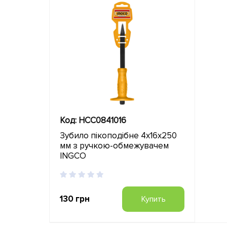
Код: HCC0841016
Зубило пікоподібне 4x16x250
мм з ручкою-обмежувачем
INGCO
130 грн
Купить