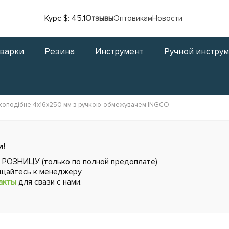
Курс $: 45.1
Отзывы
Оптовикам
Новости
сварки
Резина
Инструмент
Ручной инстру
ікоподібне 4x16x250 мм з ручкою-обмежувачем INGCO
и!
в РОЗНИЦУ (только по полной предоплате)
ащайтесь к менеджеру
акты
для свази с нами.