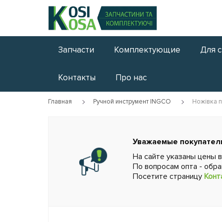
Запчасти
Комплектующие
Для 
Контакты
Про нас
Главная
Ручной инструмент INGCO
Ножівка п
Уважаемые покупател
На сайте указаны цены 
По вопросам опта - обр
Посетите страницу
Конт