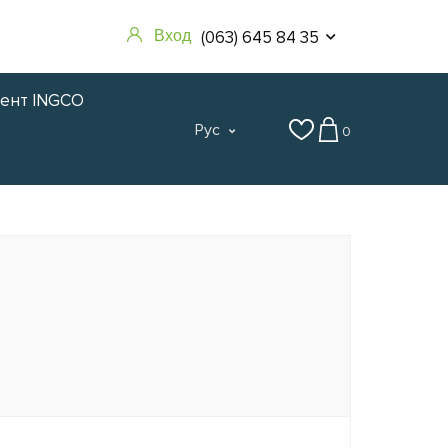
(063) 645 84 35
Вход
мент INGCO
Рус
0