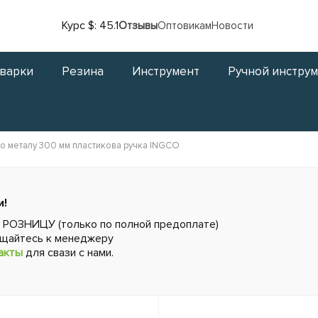
Курс $: 45.1
Отзывы
Оптовикам
Новости
сварки
Резина
Инструмент
Ручной инстру
о металу 300 мм пластикова ручка INGCO
и!
в РОЗНИЦУ (только по полной предоплате)
ащайтесь к менеджеру
акты
для свази с нами.