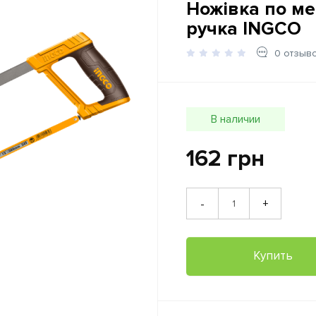
Ножівка по ме
ручка INGCO
0 отзыв
В наличии
162 грн
+
-
Купить