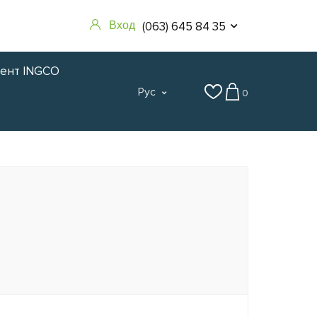
(063) 645 84 35
Вход
мент INGCO
Рус
0