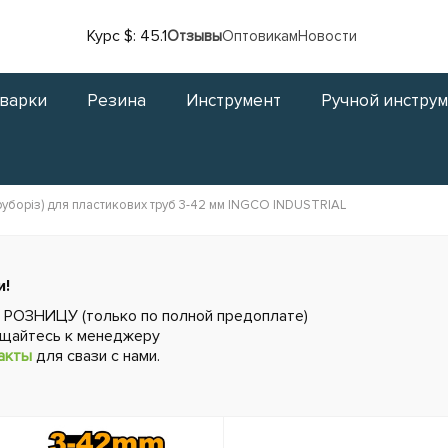
Курс $: 45.1
Отзывы
Оптовикам
Новости
сварки
Резина
Инструмент
Ручной инстру
руборіз) для пластикових труб 3-42 мм INGCO INDUSTRIAL
и!
в РОЗНИЦУ (только по полной предоплате)
ащайтесь к менеджеру
акты
для свази с нами.