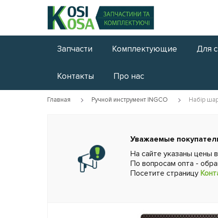
Запчасти
Комплектующие
Для 
Контакты
Про нас
Главная
Ручной инструмент INGCO
Набір шар
Уважаемые покупател
На сайте указаны цены 
По вопросам опта - обр
Посетите страницу
Конт