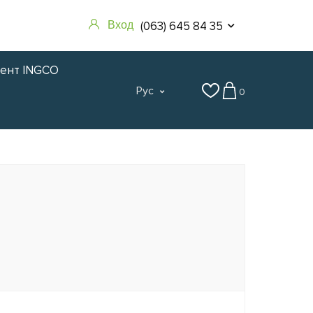
(063) 645 84 35
Вход
мент INGCO
Рус
0