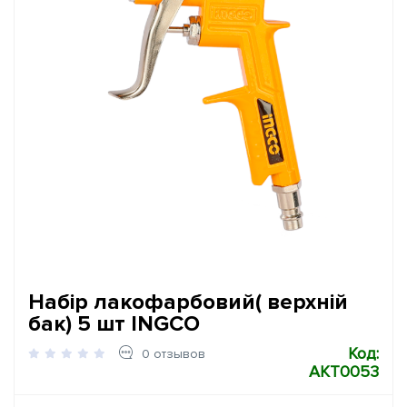
Набір лакофарбовий( верхній
бак) 5 шт INGCO
Код:
0 отзывов
AKT0053