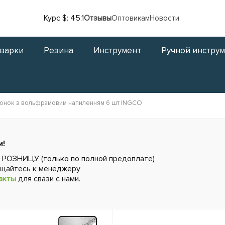
Курс $: 45.1
Отзывы
Оптовикам
Новости
сварки
Резина
Инструмент
Ручной инстру
ронок з вольфрамовим напиленням 6 шт INGCO
и!
в РОЗНИЦУ (только по полной предоплате)
ащайтесь к менеджеру
акты
для свази с нами.