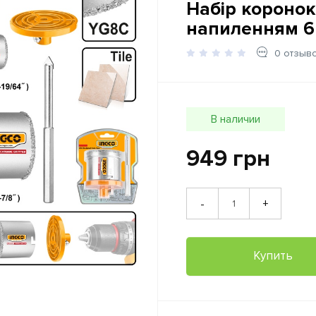
Набір короно
напиленням 6
0 отзыв
В наличии
949 грн
+
-
Купить