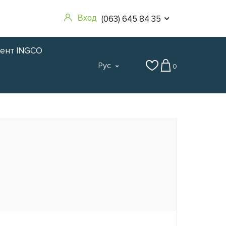
(063) 645 84 35
Вход
мент INGCO
Рус
0