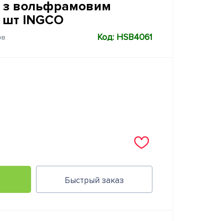
к з вольфрамовим
 шт INGCO
Код: HSB4061
ов
Быстрый заказ