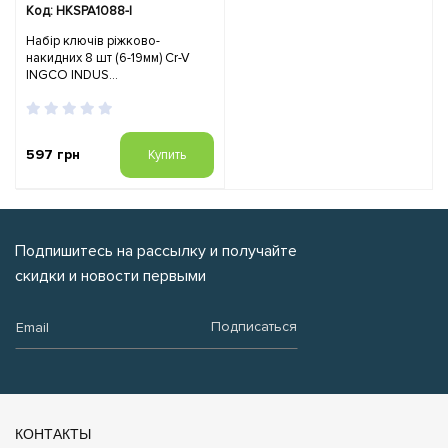
Код: HKSPA1088-I
Набір ключів ріжково-
накидних 8 шт (6-19мм) Cr-V
INGCO INDUS...
597 грн
Купить
Подпишитесь на рассылку и получайте
скидки и новости первыми
Email:
Подписаться
КОНТАКТЫ